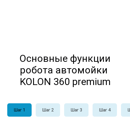
Основные функции
робота автомойки
KOLON 360 premium
Шаг 1
Шаг 2
Шаг 3
Шаг 4
Ш