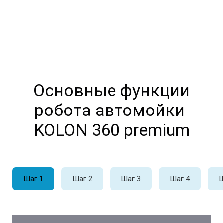
Основные функции
робота автомойки
KOLON 360 premium
Шаг 1
Шаг 2
Шаг 3
Шаг 4
Ш