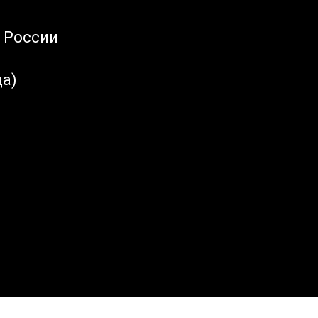
х России
да)